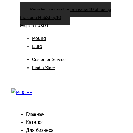
Skip
Skip
Register now and get an extra 10 off using
links
to
the code HubShop10
primary
English / USDT
navigation
Skip
Pound
to
Euro
content
Customer Service
Find a Store
Главная
Каталог
Для бизнеса