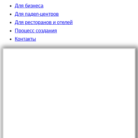
Для бизнеса
Для падел-центров
Для ресторанов и отелей
Процесс создания
Контакты
КОМПЛЕКТАЦИЯ ПАДEЛ-КЛУБА ПОД
КЛЮЧ
От базовых решений до полной комплектации
Ориентиры по бюджету:
START — от 500 000 ₽
PREMIUM — от 2 000 000 ₽
Подключаемся на этапе строительства
Сроки производства — от 10 рабочих дней