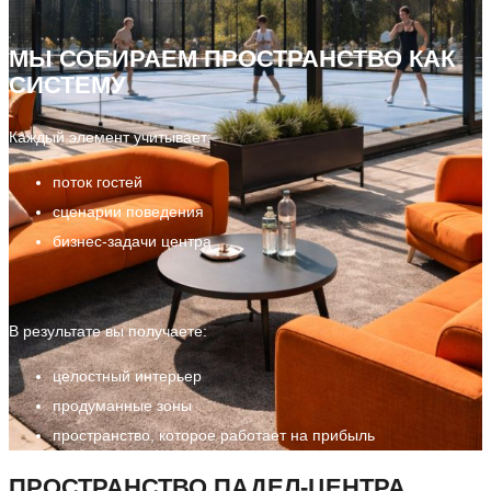
МЫ СОБИРАЕМ ПРОСТРАНСТВО КАК
СИСТЕМУ
Каждый элемент учитывает:
поток гостей
сценарии поведения
бизнес-задачи центра
В результате вы получаете:
целостный интерьер
продуманные зоны
пространство, которое работает на прибыль
ПРОСТРАНСТВО ПАДЕЛ-ЦЕНТРА