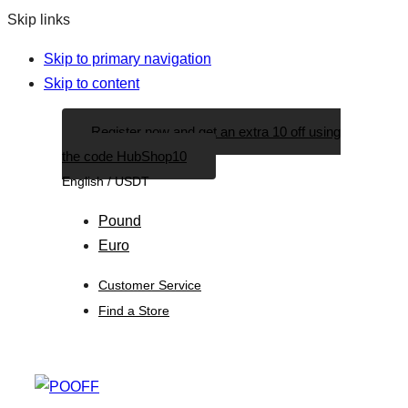
Skip links
Skip to primary navigation
Skip to content
Register now and get an extra 10 off using
the code HubShop10
English / USDT
Pound
Euro
Customer Service
Find a Store