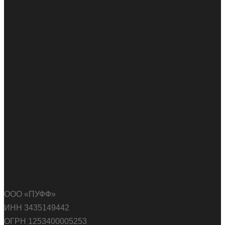
ООО «ПУФФ»
ИНН 3435149442
ОГРН 1253400005253