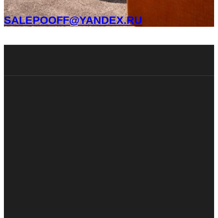
SALEPOOFF@YANDEX.RU