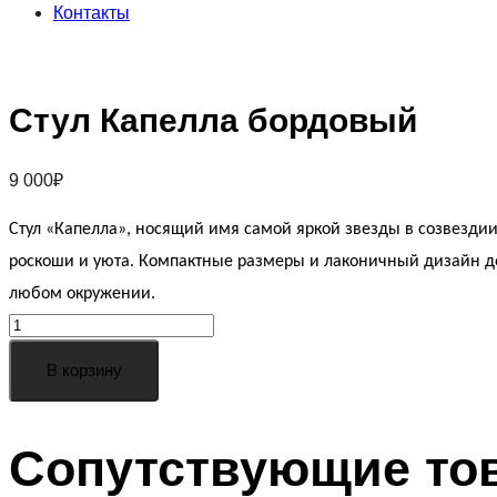
Контакты
Стул Капелла бордовый
9 000
₽
Стул «Капелла», носящий имя самой яркой звезды в созвезди
роскоши и уюта. Компактные размеры и лаконичный дизайн де
любом окружении.
Стул
Капелла
В корзину
бордовый
quantity
Сопутствующие то