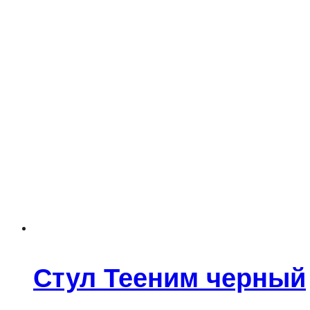
Стул Тееним черный