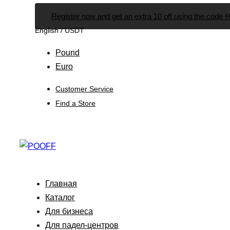
Skip
Skip
Register now and get an extra 10 off using the code
links
to
English / USDT
primary
navigation
Pound
Skip
Euro
to
Customer Service
content
Find a Store
Главная
Каталог
Для бизнеса
Для падел-центров