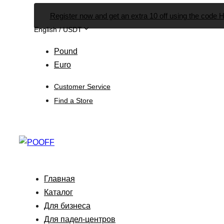
Skip
Skip
Register now and get an extra 10 off using the cod
links
to
English / USDT
primary
navigation
Pound
Skip
Euro
to
Customer Service
content
Find a Store
Главная
Каталог
Для бизнеса
Для падел-центров