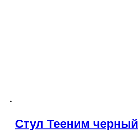
Стул Тееним черный