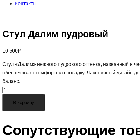
Контакты
Стул Далим пудровый
10 500
₽
Стул «Далим» нежного пудрового оттенка, названный в чес
обеспечивает комфортную посадку. Лаконичный дизайн дела
баланс.
Стул
Далим
В корзину
пудровый
quantity
Сопутствующие то