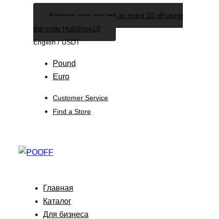
Skip
Skip
Register now and get an extra 10 off using
links
to
the code HubShop10
primary
English / USDT
navigation
Skip
Pound
to
Euro
content
Customer Service
Find a Store
Главная
Каталог
Для бизнеса