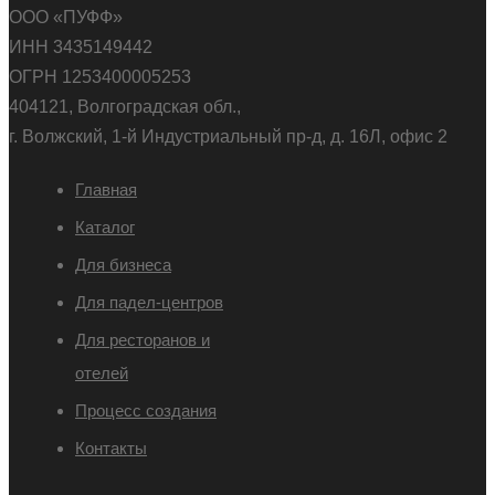
ООО «ПУФФ»
ИНН 3435149442
ОГРН 1253400005253
404121, Волгоградская обл.,
г. Волжский, 1-й Индустриальный пр-д, д. 16Л, офис 2
Главная
Каталог
Для бизнеса
Для падел-центров
Для ресторанов и
отелей
Процесс создания
Контакты