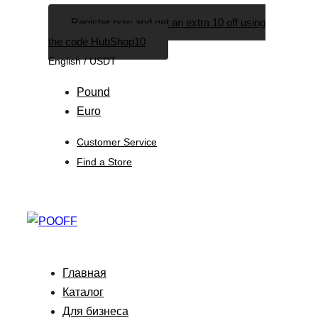
Skip
Skip
Register now and get an extra 10 off using
links
to
the code HubShop10
primary
English / USDT
navigation
Skip
Pound
to
Euro
content
Customer Service
Find a Store
Главная
Каталог
Для бизнеса