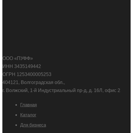
ООО «ПУФФ»
ИНН 3435149442
ОГРН 1253400005253
404121, Волгоградская обл.,
г. Волжский, 1-й Индустриальный пр-д, д. 16Л, офис 2
Главная
Каталог
Для бизнеса