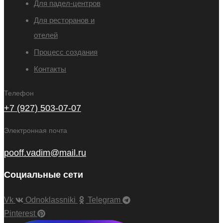
Для падел-центров
Для ресторанов и
отелей
Процесс создания
Контакты
Телефон
+7 (927) 503-07-07
Электронная почта
pooff.vadim@mail.ru
Социальные сети
Vk
Odnoklassniki
Telegram
Pinterest