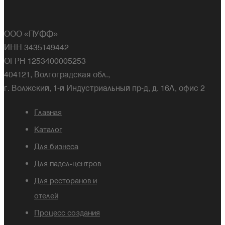
ООО «ПУФФ»
ИНН 3435149442
ОГРН 1253400005253
404121, Волгоградская обл.,
г. Волжский, 1-й Индустриальный пр-д, д. 16Л, офис 2
Главная
Каталог
Для бизнеса
Для падел-центров
Для ресторанов и
отелей
Процесс создания