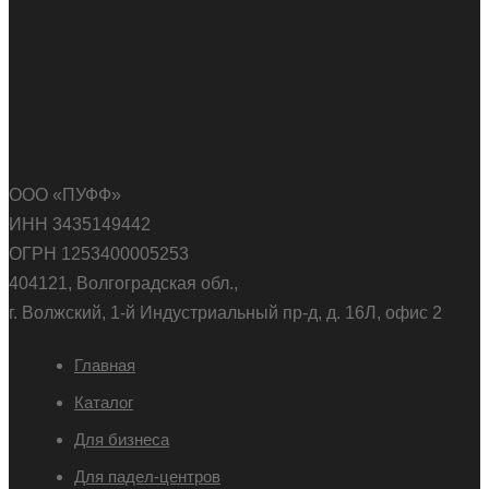
ООО «ПУФФ»
ИНН 3435149442
ОГРН 1253400005253
404121, Волгоградская обл.,
г. Волжский, 1-й Индустриальный пр-д, д. 16Л, офис 2
Главная
Каталог
Для бизнеса
Для падел-центров