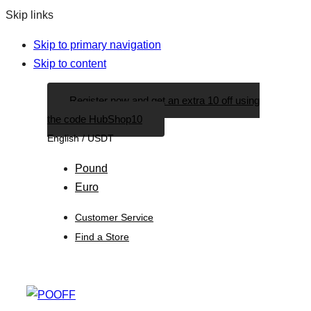
Skip links
Skip to primary navigation
Skip to content
Register now and get an extra 10 off using
the code HubShop10
English / USDT
Pound
Euro
Customer Service
Find a Store