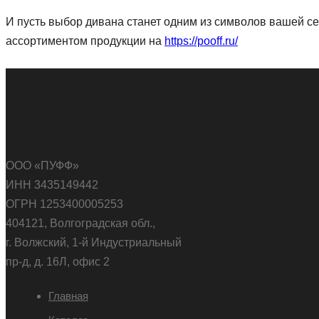
И пусть выбор дивана станет одним из символов вашей се
ассортиментом продукции на
https://pooff.ru/
ООО «ПУФФ»
ИНН 3435149442
ОГРН 1253400005253
404121, Волгоградская обл.,
г. Волжский, 1-й Индустриальный
пр-д, д. 16Л, офис 2
Главная