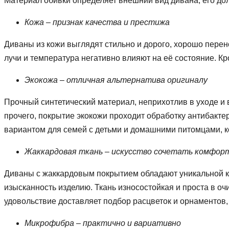
Материал обивки определяет внешний вид дивана, его дол
Кожа – признак качества и престижа
Диваны из кожи выглядят стильно и дорого, хорошо перен
лучи и температура негативно влияют на её состояние. Кро
Экокожа – отличная альтернатива оригиналу
Прочный синтетический материал, неприхотлив в уходе и 
прочего, покрытие экокожи проходит обработку антибакт
вариантом для семей с детьми и домашними питомцами, 
Жаккардовая ткань – искусство сочетать комфорт
Диваны с жаккардовым покрытием обладают уникальной кр
изысканность изделию. Ткань износостойкая и проста в о
удовольствие доставляет подбор расцветок и орнаменто
Микрофибра – практично и вариативно