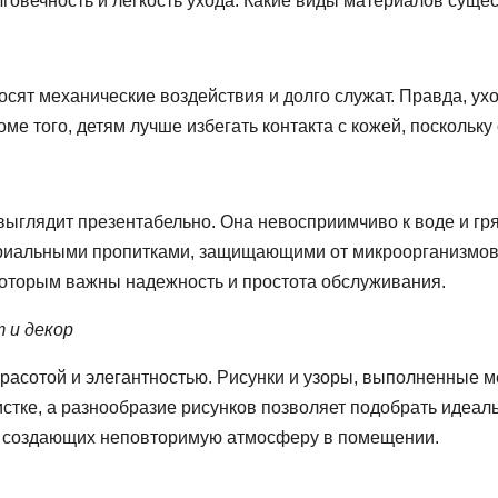
говечность и легкость ухода. Какие виды материалов суще
осят механические воздействия и долго служат. Правда, ух
ме того, детям лучше избегать контакта с кожей, поскольку
выглядит презентабельно. Она невосприимчиво к воде и гр
ериальными пропитками, защищающими от микроорганизмов
которым важны надежность и простота обслуживания.
 и декор
асотой и элегантностью. Рисунки и узоры, выполненные м
чистке, а разнообразие рисунков позволяет подобрать идеа
в, создающих неповторимую атмосферу в помещении.