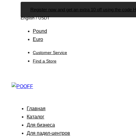
Skip
Skip
Register now and get an extra 10 off using the code
links
to
English / USDT
primary
navigation
Pound
Skip
Euro
to
Customer Service
content
Find a Store
Главная
Каталог
Для бизнеса
Для падел-центров