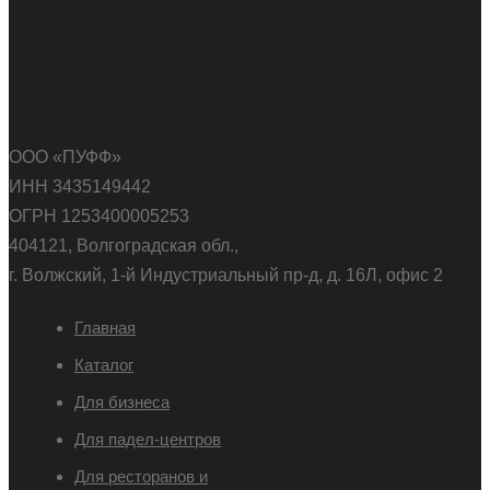
ООО «ПУФФ»
ИНН 3435149442
ОГРН 1253400005253
404121, Волгоградская обл.,
г. Волжский, 1-й Индустриальный пр-д, д. 16Л, офис 2
Главная
Каталог
Для бизнеса
Для падел-центров
Для ресторанов и