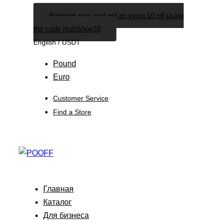
Skip
Skip
Register now and get an extra 10 off using
links
to
the code HubShop10
primary
English / USDT
navigation
Skip
Pound
to
Euro
content
Customer Service
Find a Store
Главная
Каталог
Для бизнеса