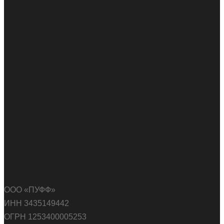
ООО «ПУФФ»
ИНН 3435149442
ОГРН 1253400005253