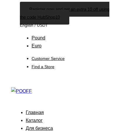
Skip
Skip
Register now and get an extra 10 off using
links
to
the code HubShop10
primary
English / USDT
navigation
Skip
Pound
to
Euro
content
Customer Service
Find a Store
Главная
Каталог
Для бизнеса